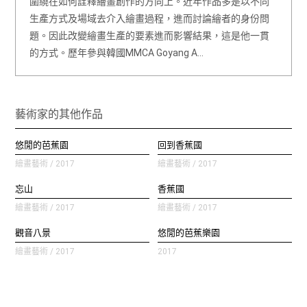
圍繞在如何詮釋繪畫創作的方向上。近年作品多是以不同
生產方式及場域去介入繪畫過程，進而討論繪者的身份問
題。因此改變繪畫生產的要素進而影響結果，這是他一貫
的方式。歷年參與韓國MMCA Goyang A…
藝術家的其他作品
悠閒的芭蕉園
回到香蕉國
繪畫藝術 / 2017
繪畫藝術 / 2017
忘山
香蕉國
繪畫藝術 / 2017
繪畫藝術 / 2017
觀音八景
悠閒的芭蕉樂園
繪畫藝術 / 2017
2017