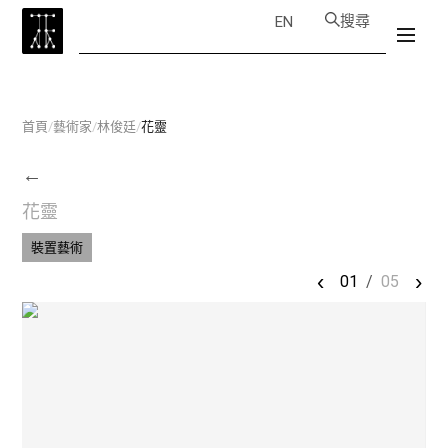
搜尋
EN
首頁
/
藝術家
/
林俊廷
/
花靈
←
花靈
裝置藝術
‹
›
01
/
05