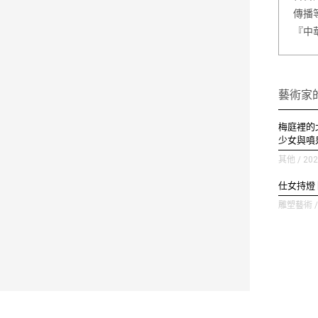
傳播
『中
藝術家
梅庭裡的
少女與噴
其他 / 202
仕女持燈
雕塑藝術 / 