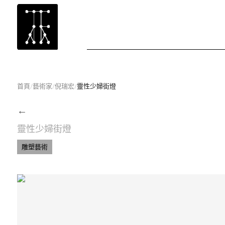
首頁
/
藝術家
/
倪瑞宏
/
靈性少婦街燈
←
靈性少婦街燈
雕塑藝術