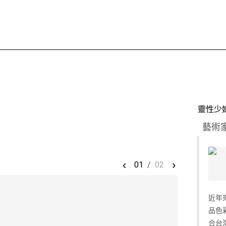
靈性少
藝術
‹
›
01
/
02
近年
品色
合台