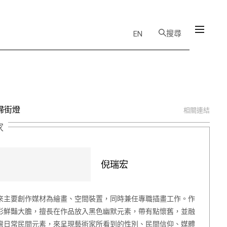
搜尋
EN
婦街燈
相關連結
家
倪瑞宏
來主要創作媒材為繪畫、空間裝置，同時兼任專職插畫工作。作
彩鮮豔大膽，擅長在作品放入黑色幽默元素，帶有點懷舊，並融
灣日常民間元素，來呈現藝術家所看到的性別、民間信仰、媒體