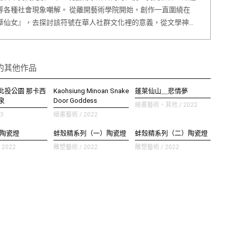
等各種社會現象嘲解。 從離開藝術學院開始，創作一直圍繞在
華仙女』，去探討該符號在華人社群文化裡的意義，從文學神…
的其他作品
北投公園 那卡西
Kaohsiung Minoan Snake
蓬萊仙山＿悲情夢
泉
Door Goddess
繪畫藝術、其他 / 2022
3
繪畫藝術 / 2022
 陶瓷燈
蚌殼精系列（一）陶瓷燈
蚌殼精系列（二）陶瓷燈
2022
雕塑藝術 / 2022
雕塑藝術 / 2022