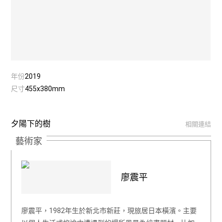
年份
2019
尺寸
455x380mm
夕陽下的樹
相關連結
藝術家
廖震平
廖震平，1982年生於新北市新莊，現旅居日本橫濱。主要