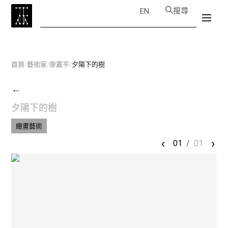
搜尋
EN
首頁
/
藝術家
/
廖震平
/
夕陽下的樹
←
夕陽下的樹
繪畫藝術
‹
›
01
/
01