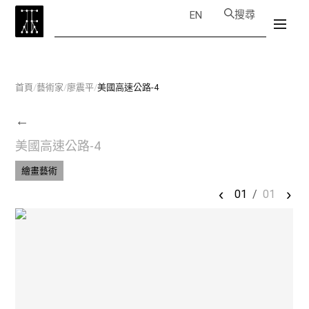
搜尋
EN
首頁
/
藝術家
/
廖震平
/
美國高速公路-4
←
美國高速公路-4
繪畫藝術
‹
›
01
/
01