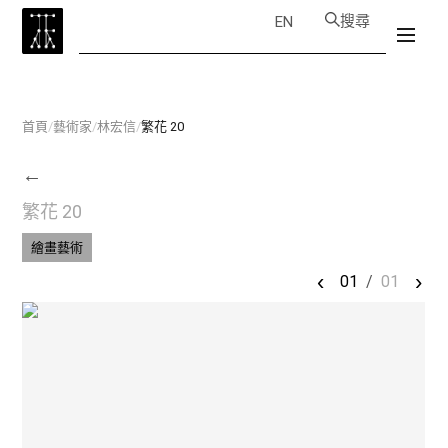
搜尋
EN
首頁
/
藝術家
/
林宏信
/
繁花 20
←
繁花 20
繪畫藝術
‹
›
01
/
01