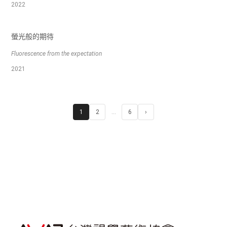
2022
螢光般的期待
Fluorescence from the expectation
2021
1
2
…
6
›