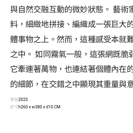
與自然交融互動的微妙狀態。 藝術
料，細緻地拼接、編織成一張巨大
體事物之上。然而，這種感受本就
之中。 如同霧氣一般，這張網既脆
它牽連著萬物，也連結著個體內在
的細節，在交錯之中顯現其重量與
年份
2025
尺寸
h260 x w380 x d10 CM