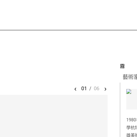
霧
藝術
‹
›
01
/
06
19
學杭
雄美