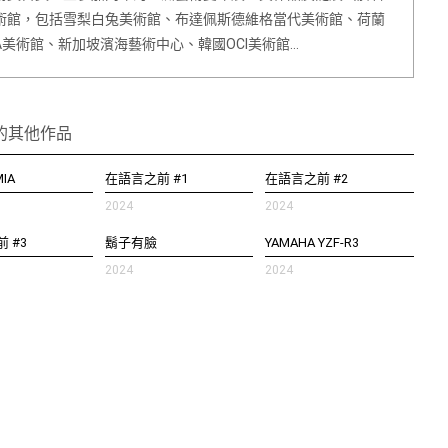
術館，包括雪梨白兔美術館、布達佩斯德維格當代美術館、荷蘭
DA美術館、新加坡濱海藝術中心、韓國OCI美術館…
的其他作品
IA
在語言之前 #1
在語言之前 #2
2024
2024
 #3
鬍子有臉
YAMAHA YZF-R3
2024
2024