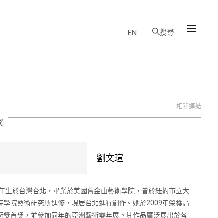
搜尋
EN
相關連結
家
劉文瑄
80年生於台灣台北，畢業於美國舊金山藝術學院，曾於紐約市立大
特學院藝術研究所進修，現居台北進行創作。她於2009年榮獲高
術獎首獎，並參加同年的亞洲藝術雙年展。其作品廣泛展出於各