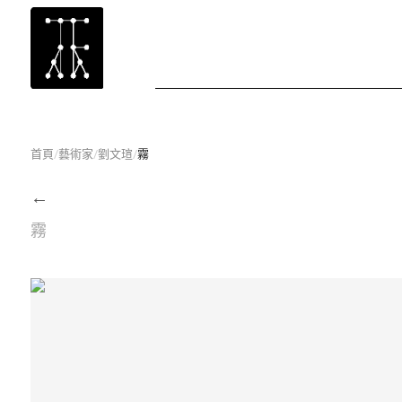
首頁
/
藝術家
/
劉文瑄
/
霧
←
霧