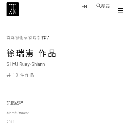
搜尋
EN
首頁
/
藝術家
/
徐瑞憲
/
作品
徐瑞憲
作品
SHYU Ruey-Shiann
共 10 件作品
記憶旅程
Mom’s Drawer
2011