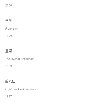
2000
孕生
Pregnancy
1999
童河
The River of Childhood
1999
醉八仙
Eight Drunken Immortals
1997