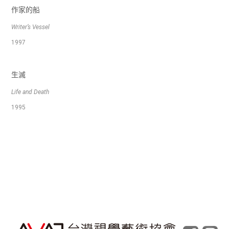
作家的船
Writer’s Vessel
1997
生滅
Life and Death
1995