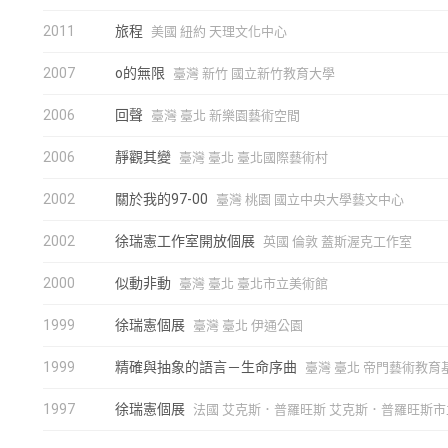
2011
旅程
美國 紐約 天理文化中心
2007
o的無限
臺灣 新竹 國立新竹教育大學
2006
回聲
臺灣 臺北 新樂園藝術空間
2006
靜觀其變
臺灣 臺北 臺北國際藝術村
2002
關於我的97-00
臺灣 桃園 國立中央大學藝文中心
2002
徐瑞憲工作室開放個展
英國 倫敦 蓋斯渥克工作室
2000
似動非動
臺灣 臺北 臺北市立美術館
1999
徐瑞憲個展
臺灣 臺北 伊通公園
1999
精確與抽象的語言－生命序曲
臺灣 臺北 帝門藝術教育
1997
徐瑞憲個展
法國 艾克斯．普羅旺斯 艾克斯．普羅旺斯