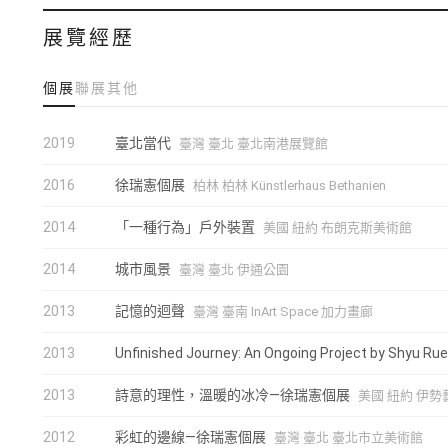
展覽經歷
慢在作品中的特質，不意味對現代快速感的反叛或逆向而行
件，相互對話且呼應彼此，對於速度意涵的詮釋，同時面對
個展
聯展
其他
全然只有精神層次的意義，不直接探討時間的速度觀，因此
快自然調合了內在旋律的音波，構成動作的音樂特性，從動作
2019
臺北當代
臺灣 臺北 臺北南港展覽館
的效果，創造一種想像的空間氛圍 。 跨越記憶系列之後，未
2016
徐瑞憲個展
柏林 柏林 Künstlerhaus Bethanien
一種充滿未來性的結構主義，從個人的夢想乃至對城市的創
創作形式來塑造夢想，並面對環境改善的可能挑戰，以一個
2014
「一種行為」戶外裝置
美國 紐約 布朗克斯美術館
概念雕塑計畫。
2014
城市風景
臺灣 臺北 伊通公園
2013
記憶的迴聲
臺灣 臺南 InArt Space 加力畫廊
2013
Unfinished Journey: An Ongoing Project by Shyu Ru
2013
詩意的理性，溫暖的冰冷—徐瑞憲個展
美國 紐約 伊
2012
彩虹的邊線—徐瑞憲個展
臺灣 臺北 臺北市立美術館