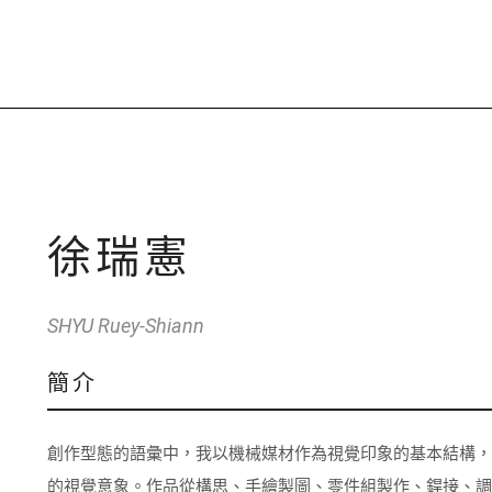
徐瑞憲
SHYU Ruey-Shiann
簡介
創作型態的語彙中，我以機械媒材作為視覺印象的基本結構
的視覺意象。作品從構思、手繪製圖、零件組製作、銲接、