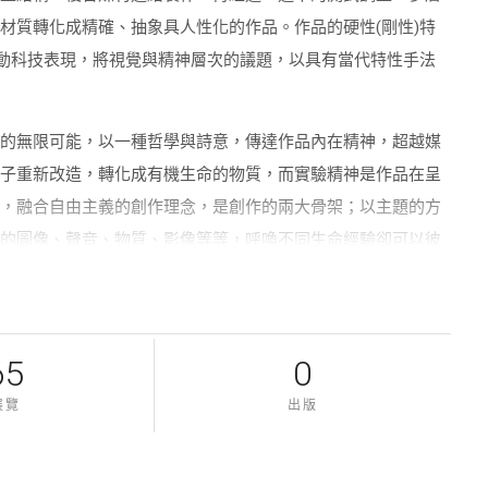
材質轉化成精確、抽象具人性化的作品。作品的硬性(剛性)特
互動科技表現，將視覺與精神層次的議題，以具有當代特性手法
象的無限可能，以一種哲學與詩意，傳達作品內在精神，超越媒
分子重新改造，轉化成有機生命的物質，而實驗精神是作品在呈
維，融合自由主義的創作理念，是創作的兩大骨架；以主題的方
憶的圖像、聲音、物質、影像等等，呼喚不同生命經驗卻可以彼
作，以童年的記憶為軸線，創造一系列機械動力作品，以童年回
，但無形的內在精神，有著相互呼應的特質，記憶的主題在作品
一部時光的機器，一部可說故事的視覺裝置，藉由機械裝置的造
65
0
展覽
出版
的意象中，慢速代表了一種可被吸收的思考經驗，同時形成某種
適度結合了物質、聲音或影像等複合媒材，作品內在性格即自然