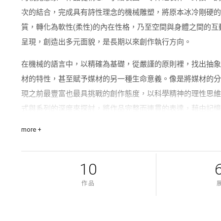
次的結合，完成具有詩性理念的機械雕塑，將原本冰冷剛硬的
質，轉化為軟性(柔性)的內在性格，乃至空間與身體之間的
呈現，創造出多元面貌，是長期以來創作執行方向。
在機械的語言中，以精確為基礎，從嚴謹的原則裡，找出抽
材的特性，甚至賦予媒材的另一種生命意義。像是將媒材的
現之前最豐富也最具挑戰的創作態度，以科學精神的理性思
式與系列的深度來探討，將作品完整而連貫的表達，藉由記
此溝通的內在語彙，提出對生命與環境的省思。近幾年的創
more +
憶，連結每件作品的內在核心，雖作品各有獨特造形與結構
的表現上，行成一種連結性，將美好事物再呈現，像是製造
10
型，勾勒想像的世界。
作品
作品的運動性格，以慢的速率作為作品速度的語言，在視覺
詩性語言，作品在速度的美學中，構成了一種慢的性格，又
形成。