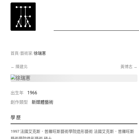
首頁
/
藝術家
/
徐瑞憲
←
陳建北
黃博志
→
出生年
1966
創作類型
新媒體藝術
學歷
1997 法國艾克斯．普羅旺斯藝術學院造形藝術 法國艾克斯．普羅旺斯
藝術學院造形藝術 碩士