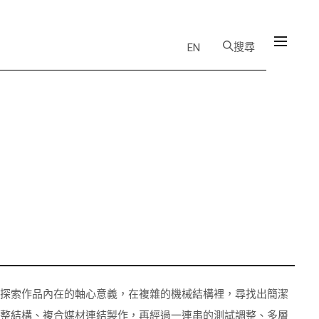
搜尋
EN
，探索作品內在的軸心意義，在複雜的機械結構裡，尋找出簡潔
調整結構、複合媒材連結製作，再經過一連串的測試調整、多層