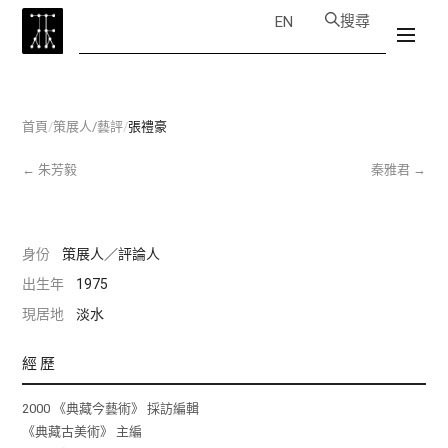
搜尋
EN
首頁
/
策展人/藝評
/
張禮豪
←
朱芳毅
秦雅君
→
身份
策展人／評論人
出生年
1975
現居地
淡水
經歷
2000 《典藏今藝術》 採訪編輯
《典藏古美術》 主編