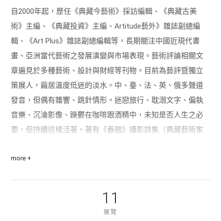
自2000年起，歷任《典藏今藝術》採訪編輯、《典藏古美
術》主編、《典藏投資》主編、Artitude藝外》雜誌副總編
輯、《Art Plus》雜誌副總編輯等，長期關注中國近現代書
畫、亞洲當代藝術之發展演變與市場表現。藝術評論相關文
章遍見於多種藝術、設計與財經等刊物。目前為藝評暨獨立
策展人，繭居溫度低迷的淡水。中、臺、法、英、俄多聲道
發音，但偶有雜響、跳針情形。迷戀旅行、耽溺文字、偏執
音樂、沉淪影像、躁鬱在咖啡跟酒精中，未知是否人生之必
要，但持續這樣活著。著有《春融》攝影詩集（典藏藝術家
庭出版）、擔任《臺灣爵士光譜》（五南出版社）一書攝
more +
影，並譯有《心靈之眼：決定性瞬間，布列松談攝影》（與
蘇舜任合譯，原點出版）。
11
展覽