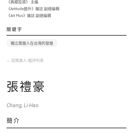
《典藏投資》 主編
《Artitude藝外》雜誌 副總編輯
《Art Plus》雜誌 副總編輯
關鍵字
獨立策展人在台灣的發展
←
回策展人/藝評列表
張禮豪
Chang, Li-Hao
簡介