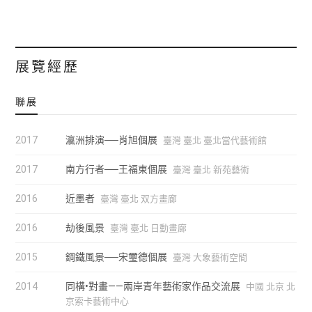
展覽經歷
聯展
2017
瀛洲排演──肖旭個展
臺灣 臺北 臺北當代藝術館
2017
南方行者──王福東個展
臺灣 臺北 新苑藝術
2016
近墨者
臺灣 臺北 双方畫廊
2016
劫後風景
臺灣 臺北 日動畫廊
2015
鋼鐵風景──宋璽德個展
臺灣 大象藝術空間
2014
同構•對畫——兩岸青年藝術家作品交流展
中國 北京 北
京索卡藝術中心