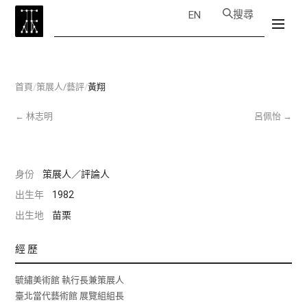
搜尋
EN
首頁
/
策展人/藝評
/
黃翔
←
林志明
呂佩怡
→
身份
策展人／評論人
出生年
1982
出生地
苗栗
經歷
毓繡美術館 執行長兼策展人
臺北當代藝術館 展覽組組長