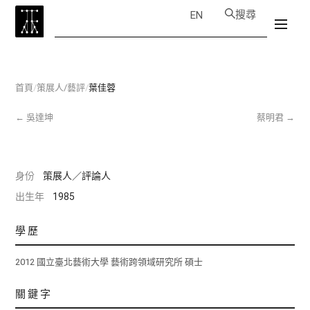
搜尋
EN
首頁
/
策展人/藝評
/
葉佳蓉
←
吳達坤
蔡明君
→
身份
策展人／評論人
出生年
1985
學歷
2012 國立臺北藝術大學 藝術跨領域研究所 碩士
關鍵字