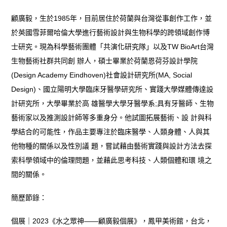
顧廣毅，生於1985年，目前居住於荷蘭與台灣從事創作工作，並
於英國雪菲爾哈倫大學進行藝術設計與生物科學的跨領域創作博
士研究。現為科學藝術團體「共演化研究隊」以及TW BioArt台灣
生物藝術社群共同創 辦人，碩士畢業於荷蘭恩荷芬設計學院
(Design Academy Eindhoven)社會設計研究所(MA, Social
Design)、國立陽明大學臨床牙醫學研究所、實踐大學媒體傳達設
計研究所，大學畢業於高 雄醫學大學牙醫學系;具有牙醫師、生物
藝術家以及推測設計師等多重身分。他試圖拓展藝術、設 計與科
學結合的可能性，作品主要專注於臨床醫學、人類身體、人與其
他物種的關係以及性別議 題，嘗試藉由藝術實踐與設計方法去探
索科學領域中的倫理問題，並藉此思考科技、人類個體和環 境之
間的關係。
簡歷節錄：
個展｜2023《水之眾神——顧廣毅個展》，鳳甲美術館，台北，