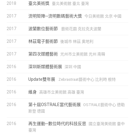
2018
臺北美術獎
臺北美術館 臺北 臺灣
2017
流明矩陣─流明數碼藝術大獎
今日美術館 北京 中國
2017
波蘭數位藝術節
藝術花園 克拉克夫波蘭
2017
林茲電子藝術節
後城市 林茲 奧地利
2017
第四次媒體藝術
光州市立美術館 光州 南韓
2016
深圳新媒體藝術展
深圳 中國
2016
Update雙年展
Zebrastraat藝術中心 比利時 根特
2016
維身
高雄市立美術館 高雄 臺灣
2016
第十屆OSTRALE當代藝術展
OSTRALE藝術中心 德勒
斯登 德國
2016
再生運動─數位時代的科技反思
國立臺灣美術館 臺中
臺灣