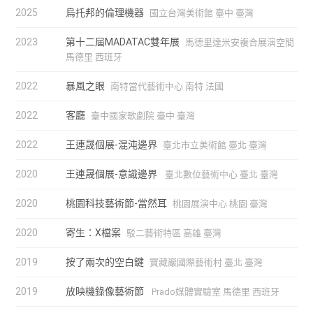
2025
烏托邦的倫理機器
國立台灣美術館 臺中 臺灣
2023
第十二屆MADATAC雙年展
馬德里達米安複合展演空間
馬德里 西班牙
2022
暴風之眼
南特當代藝術中心 南特 法國
2022
客廳
臺中國家歌劇院 臺中 臺灣
2022
王連晟個展-混沌邊界
臺北市立美術館 臺北 臺灣
2020
王連晟個展-意識邊界
臺北數位藝術中心 臺北 臺灣
2020
桃園科技藝術節-當然耳
桃園展演中心 桃園 臺灣
2020
寄生：X檔案
駁二藝術特區 高雄 臺灣
2019
按了兩次的空白鍵
寶藏巖國際藝術村 臺北 臺灣
2019
放映機錄像藝術節
Prado媒體實驗室 馬德里 西班牙