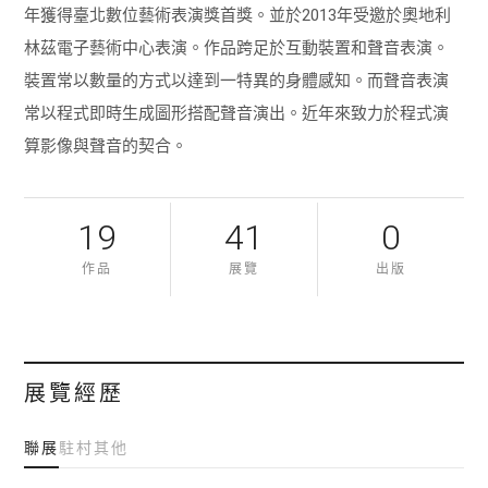
年獲得臺北數位藝術表演獎首獎。並於2013年受邀於奧地利
林茲電子藝術中心表演。作品跨足於互動裝置和聲音表演。
裝置常以數量的方式以達到一特異的身體感知。而聲音表演
常以程式即時生成圖形搭配聲音演出。近年來致力於程式演
算影像與聲音的契合。
19
41
0
作品
展覽
出版
展覽經歷
聯展
駐村
其他