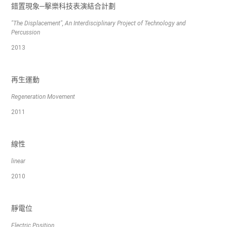
錯置現象─擊樂科技表演結合計劃
"The Displacement", An Interdisciplinary Project of Technology and
Percussion
2013
再生運動
Regeneration Movement
2011
線性
linear
2010
靜電位
Electric Position