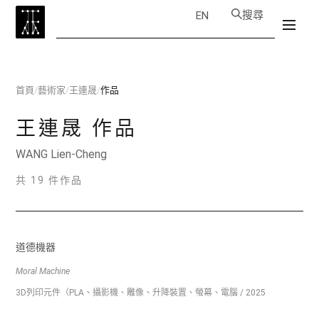
搜尋
EN
首頁
/
藝術家
/
王連晟
/
作品
王連晟
作品
WANG Lien-Cheng
共 19 件作品
道德機器
Moral Machine
3D列印元件（PLA、攝影機、雕像、升降裝置、螢幕、電腦 / 2025