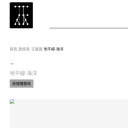
首頁
/
藝術家
/
王連晟
/
地平線-海洋
←
地平線-海洋
新媒體藝術