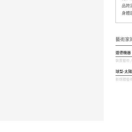
品跨
身體
藝術家
道德機器
裝置藝術 / 
球型-太陽
新媒體藝術 