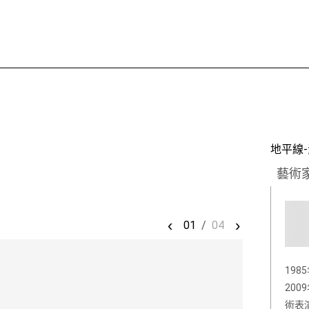
地平線
藝術
‹
›
01
/
04
19
20
術表