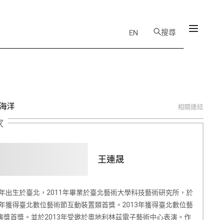
搜尋
EN
-海洋
相關連結
家
王連晟
85年出生於臺北，2011年畢業於臺北藝術大學科技藝術研究所，於
09年獲得臺北數位藝術節互動裝置類首獎。2013年獲得臺北數位藝
演獎首獎。並於2013年受邀於奧地利林茲電子藝術中心表演。作