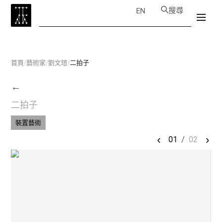
搜尋
EN
首頁
/
藝術家
/
劉文瑄
/
二拍子
←
二拍子
裝置藝術
‹
›
01
/
02