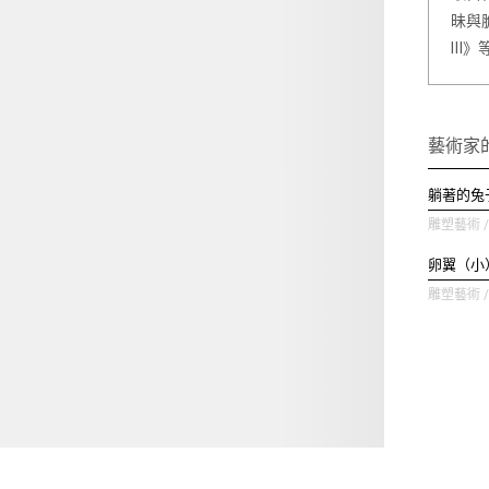
昧與
Ⅲ》
藝術家
躺著的兔
雕塑藝術 / 
卵翼（小
雕塑藝術 / 