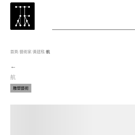
首頁
/
藝術家
/
黃莛㭹
/
航
←
航
雕塑藝術