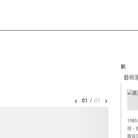
航
藝術
‹
›
01
/
01
19
班，
取自