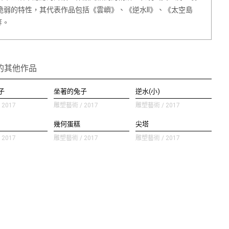
脆弱的特性，其代表作品包括《雲嶼》、《逆水II》、《太空島
等。
的其他作品
子
坐著的兔子
逆水(小)
2017
雕塑藝術 / 2017
雕塑藝術 / 2017
）
幾何蛋糕
尖塔
2017
雕塑藝術 / 2017
雕塑藝術 / 2017