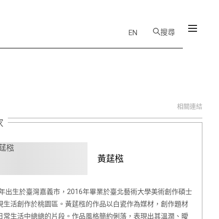
搜尋
EN
相關連結
家
黃莛㭹
85年出生於臺灣嘉義市，2016年畢業於臺北藝術大學美術創作碩士
現生活創作於桃園區。黃莛㭹的作品以白瓷作為媒材，創作題材
日常生活中總總的片段。作品風格簡約俐落，表現出其溫潤、曖