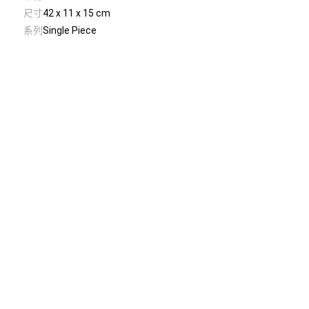
尺寸
42 x 11 x 15 cm
系列
Single Piece
© Taiwan Contemporary Art Archive
2026
.