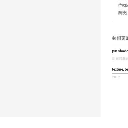
位領域
廣使
藝術家
pin shad
新媒體藝術 
texture, t
2012