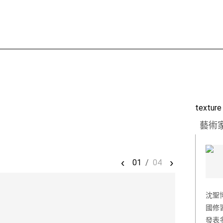
texture
藝術
‹
›
01
/
04
沈聖
國修
發表