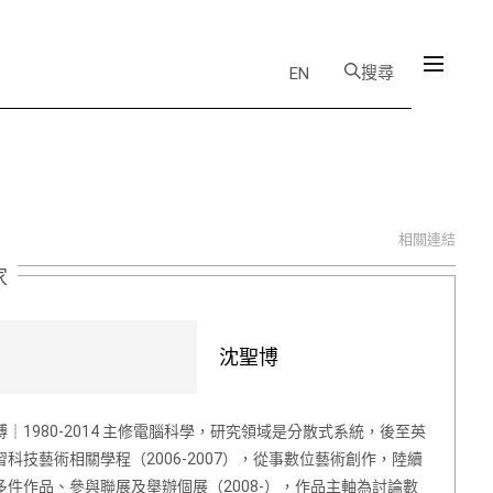
搜尋
EN
相關連結
家
沈聖博
博｜1980-2014 主修電腦科學，研究領域是分散式系統，後至英
習科技藝術相關學程（2006-2007），從事數位藝術創作，陸續
多件作品、參與聯展及舉辦個展（2008-），作品主軸為討論數