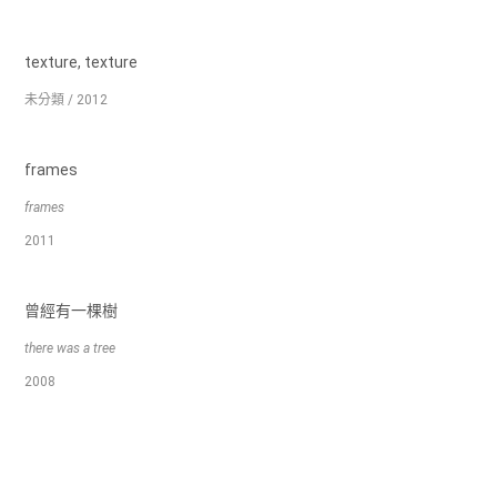
texture, texture
未分類 / 2012
frames
frames
2011
曾經有一棵樹
there was a tree
2008