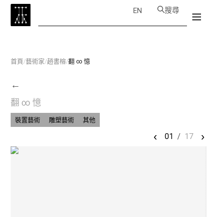
搜尋
EN
首頁
/
藝術家
/
趙書榕
/
翻 ∞ 憶
←
翻 ∞ 憶
裝置藝術
雕塑藝術
其他
‹
›
01
/
17