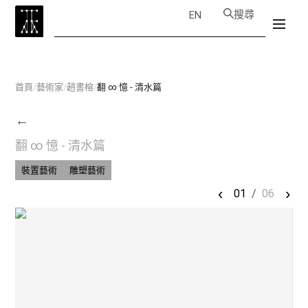
搜尋
EN
首頁
/
藝術家
/
趙書榕
/
翻 ∞ 憶 - 清水篇
←
翻 ∞ 憶 - 清水篇
裝置藝術
雕塑藝術
‹
›
01
/
06