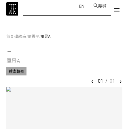
搜尋
EN
首頁
/
藝術家
/
廖震平
/
風景A
←
風景A
繪畫藝術
‹
›
01
/
01