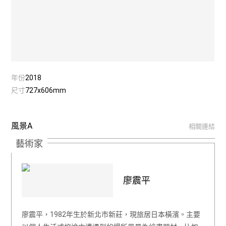
年份
2018
尺寸
727x606mm
風景A
相關連結
藝術家
廖震平
廖震平，1982年生於新北市新莊，現旅居日本橫濱。主要