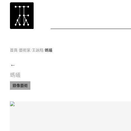
首頁
/
藝術家
/
王詠翔
/
螞蟻
←
螞蟻
錄像藝術