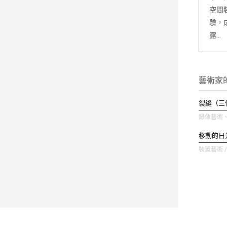
空間
驗，
露…
藝術家
裂縫（三
錄像藝術、裝
移動的日
裝置藝術 / 