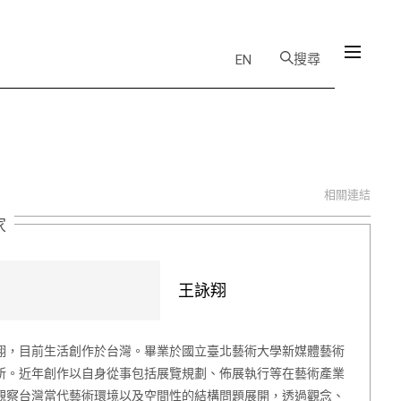
搜尋
EN
相關連結
家
王詠翔
翔，目前生活創作於台灣。畢業於國立臺北藝術大學新媒體藝術
所。近年創作以自身從事包括展覽規劃、佈展執行等在藝術產業
觀察台灣當代藝術環境以及空間性的結構問題展開，透過觀念、