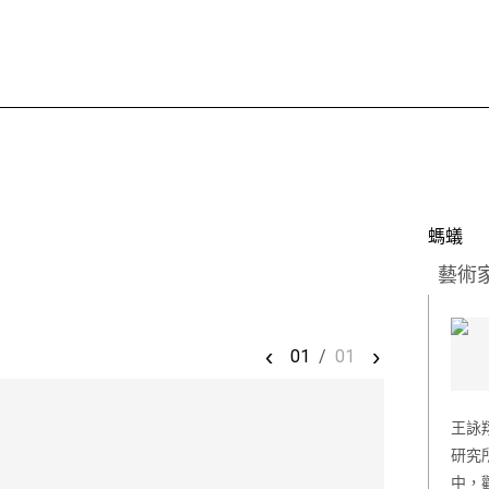
螞蟻
藝術
‹
›
01
/
01
王詠
研究
中，