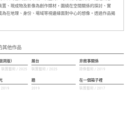
裝置、現成物及影像為創作媒材，圍繞在空間關係的探討、實
成為在地理、身份、場域等視邊緣面對中心的想像。透過作品揭
的其他作品
個洞版）
展台
非敘事關係
置藝術 / 2025
裝置藝術 / 2025
錄像藝術 / 2019
光
牆
在一個箱子裡
2019
2019
裝置藝術 / 2017