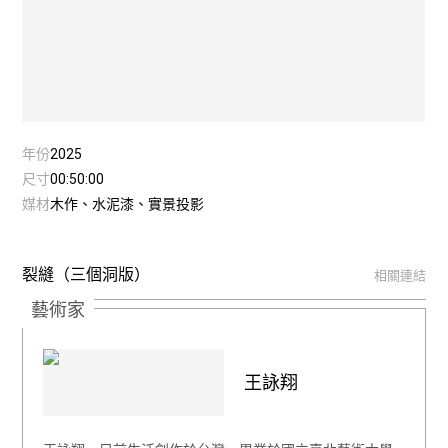
年份
2025
尺寸
00:50:00
媒材
木作、水泥漆、實景投影
裂縫（三個洞版）
相關連結
藝術家
王詠翔