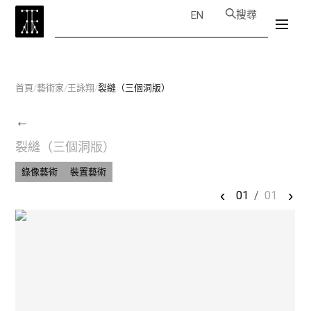
搜尋
EN
首頁
/
藝術家
/
王詠翔
/
裂縫（三個洞版）
←
裂縫（三個洞版）
錄像藝術
裝置藝術
‹
›
01
/
01