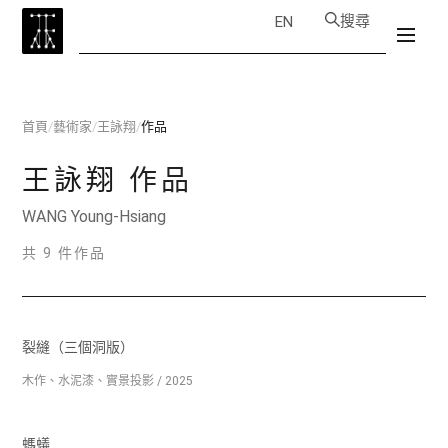
搜尋
EN
首頁
/
藝術家
/
王詠翔
/
作品
王詠翔
作品
WANG Young-Hsiang
共 9 件作品
裂縫（三個洞版）
木作、水泥漆、實景投影 / 2025
螞蟻